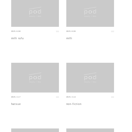
2025.8.08
2025.8.08
milli rufu
milli
2025.4.17
2025.4.13
hatsue
non-fiction