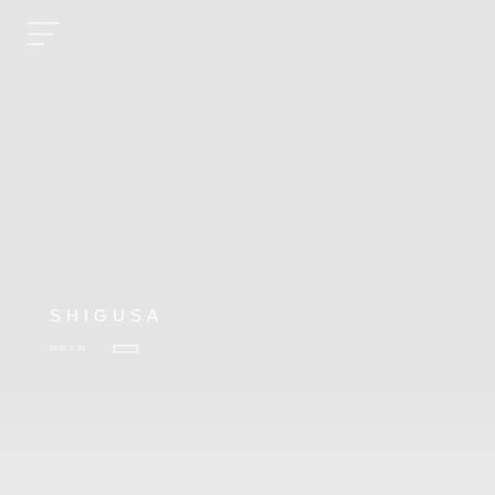
SHIGUSA
2025.3.20