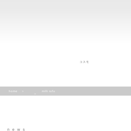
コスモ
home
milli rufu
news