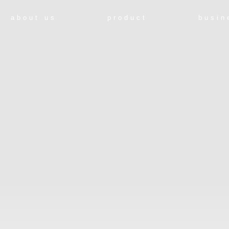
about us
product
busin