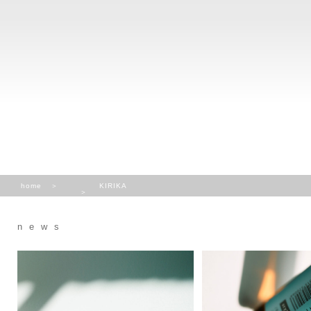
home
KIRIKA
news