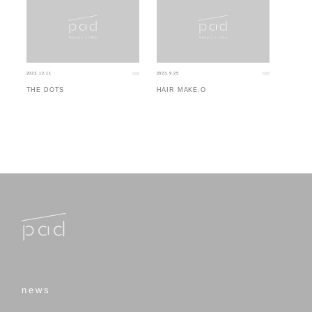
2023.12.11
2023.9.25
THE DOTS
HAIR MAKE.O
news