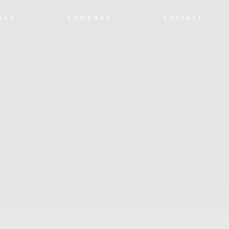
ess
company
contact