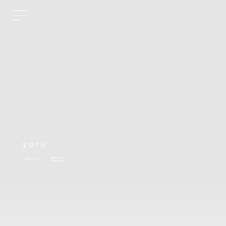
yoru.
2024.2.17