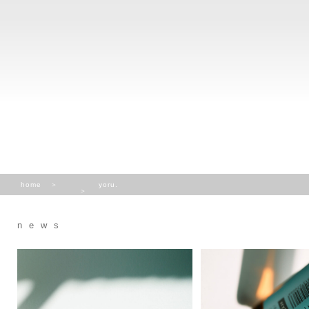
home
yoru.
news