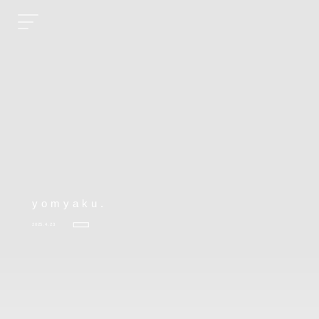
yomyaku.
2025.4.23