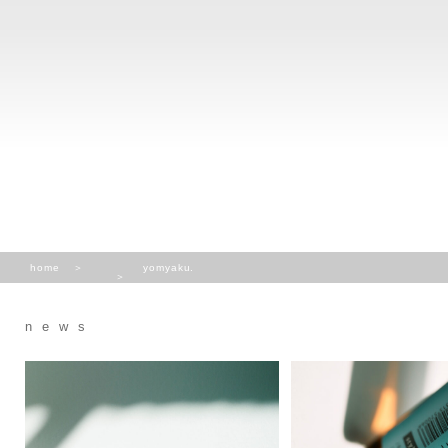
home
yomyaku.
news