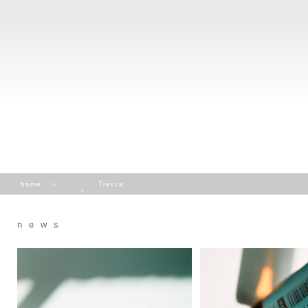
home
Trecca
news