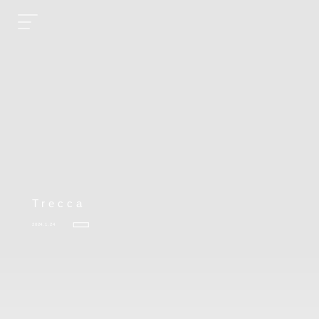
Trecca
2024.1.24