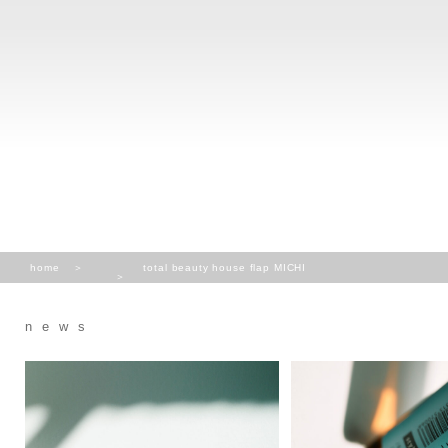
home
total beauty house flap MICHI
news