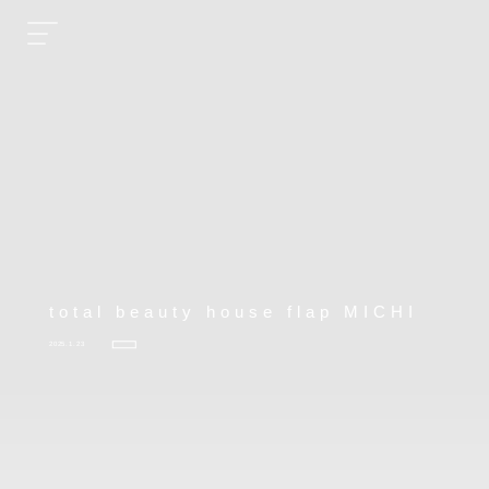
total beauty house flap MICHI
2025.1.23