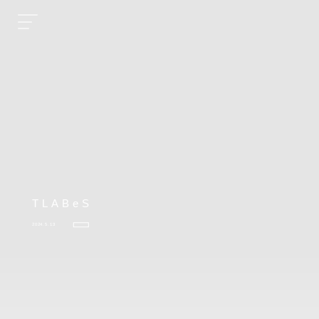
TLABeS
2024.5.13