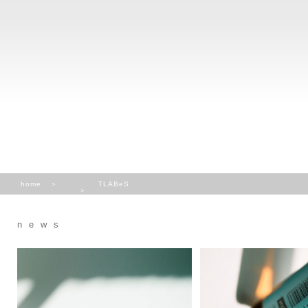
home
TLABeS
news