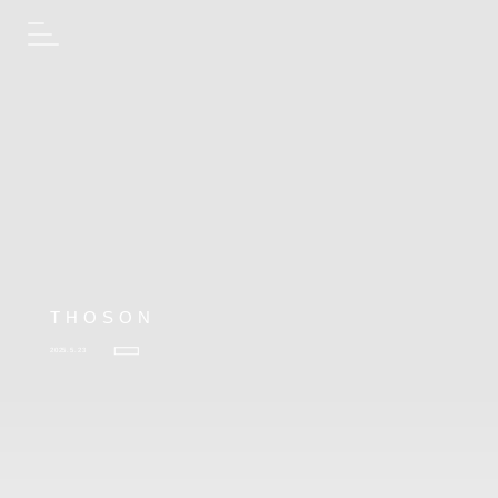
THOSON
2025.5.23