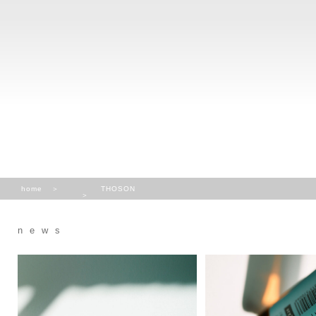
home
THOSON
news