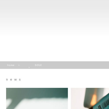
home
SOUI
news