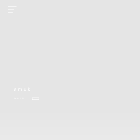
smuk
2026.2.22