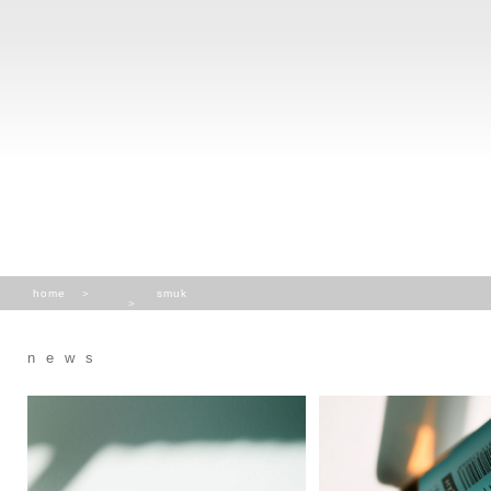
home
smuk
news