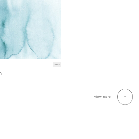
news
た
view more