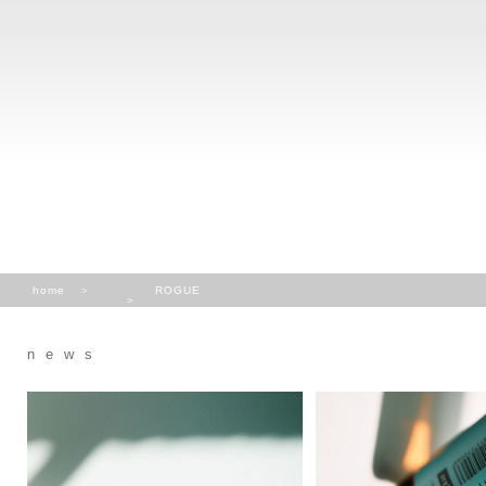
home
ROGUE
news