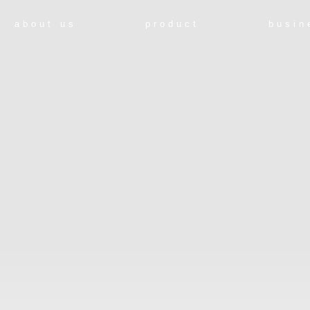
about us
product
busin