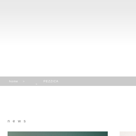
home
PEZZICA
news