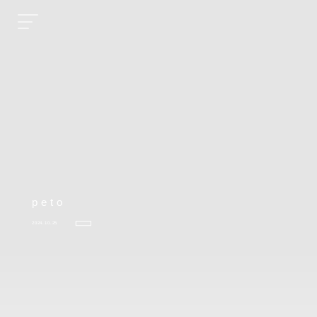
peto
2024.10.25