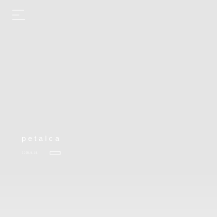
petalca
2025.5.31