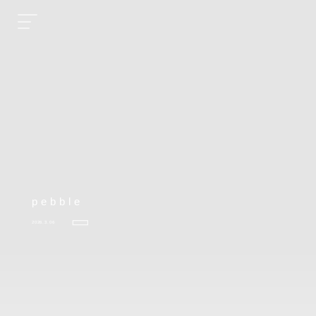
pebble
2026.3.06