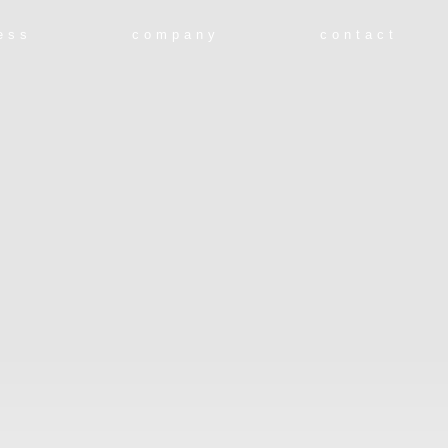
ess
company
contact