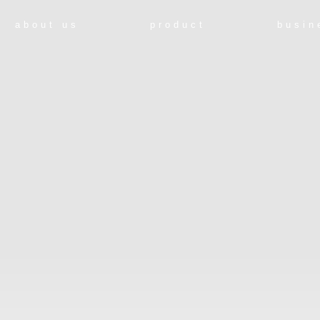
about us
product
busin