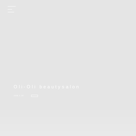
Oli-Oli beautysalon
2026.1.25