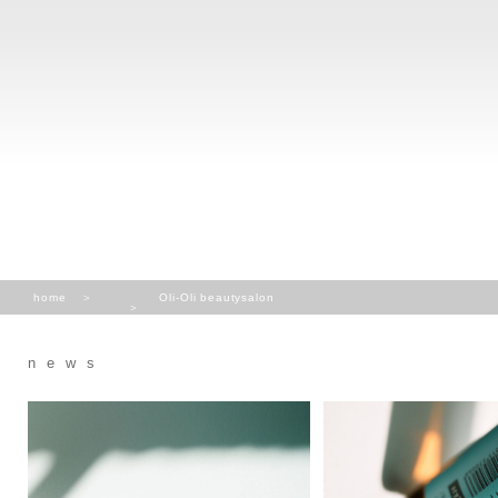
home
Oli-Oli beautysalon
news