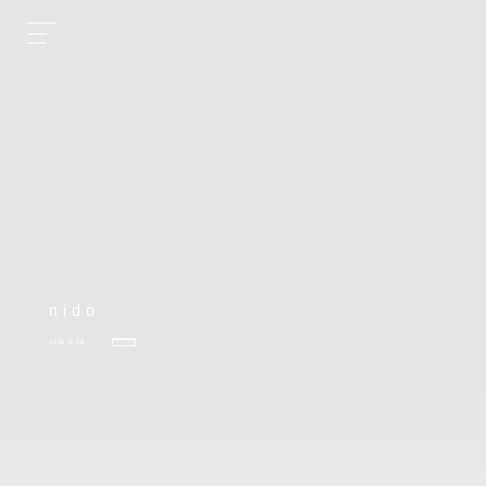
nido
2025.5.28