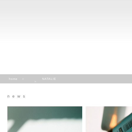
home
NATALIE
news