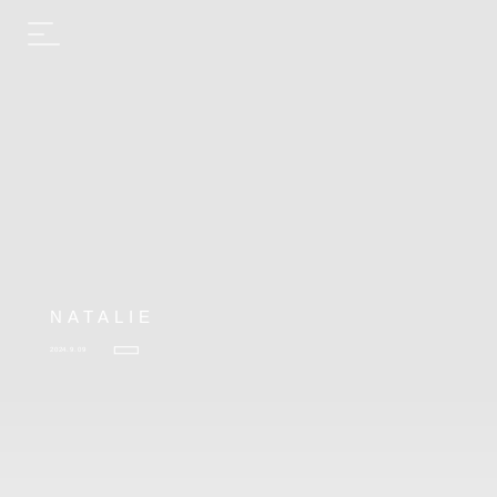
NATALIE
2024.9.09