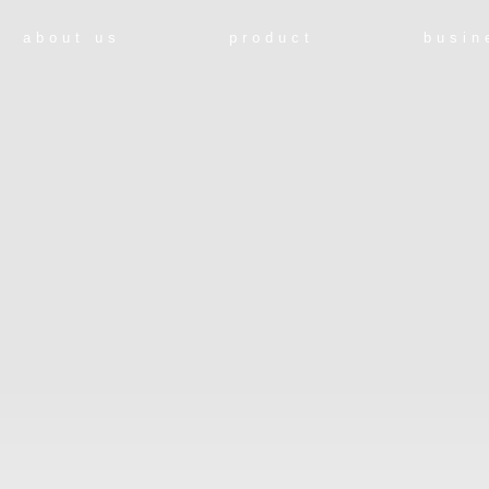
about us
product
busin