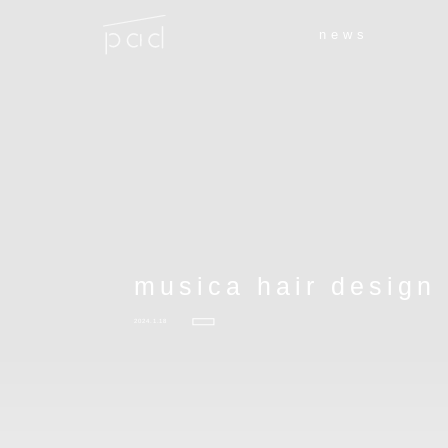
news
musica hair design
2024.1.18