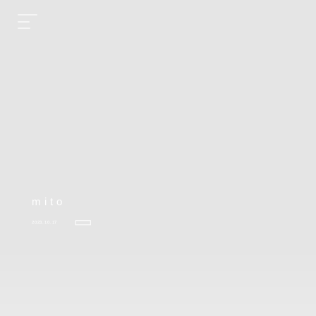
mito
2023.10.17