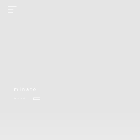
minato
2023.11.19