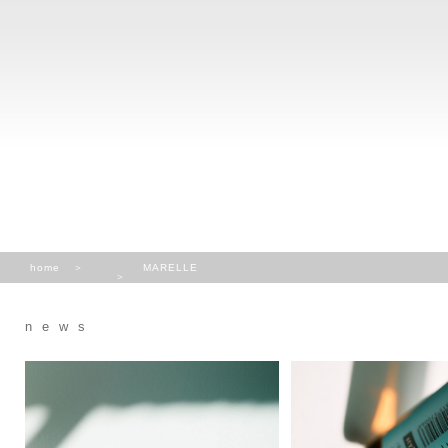
home
MARELLE
news