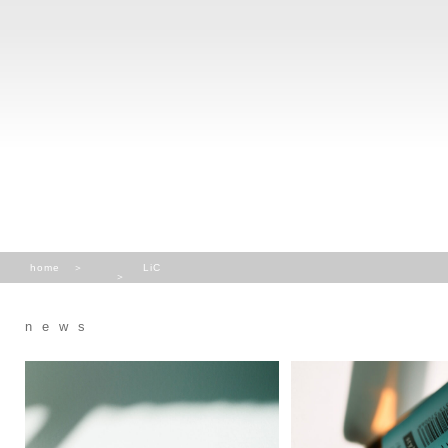
home
LiC
news