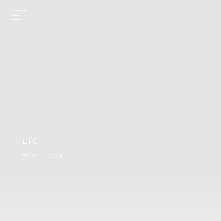
LiC
2026.5.21