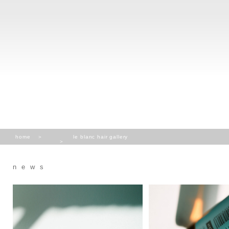
home
le blanc hair gallery
news