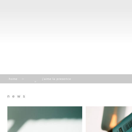
home
j’aime la presence
news