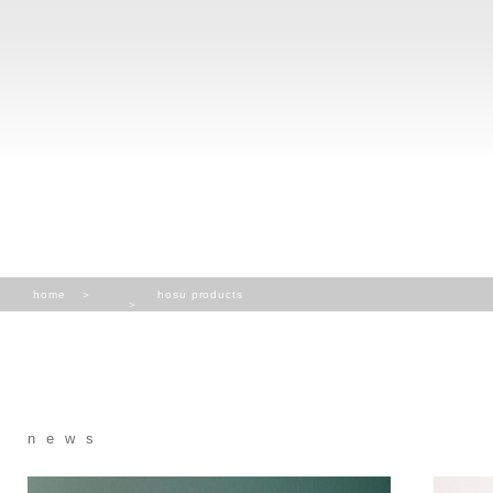
home
hosu products
news