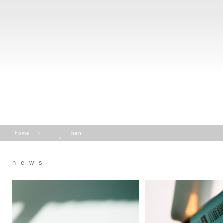
home
hen
news