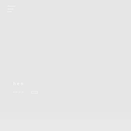
hen
2023.11.24