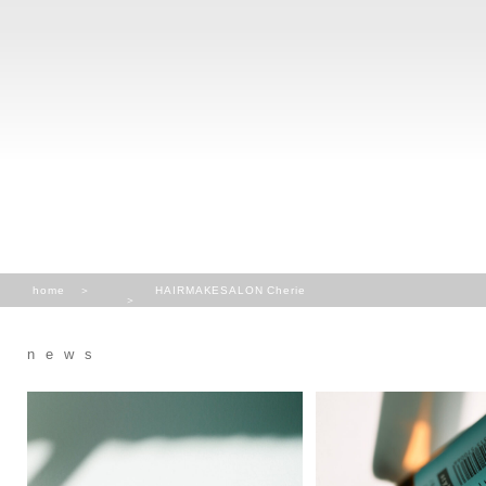
home
HAIRMAKESALON Cherie
news