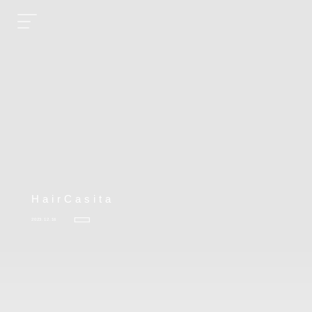
HairCasita
2023.12.16