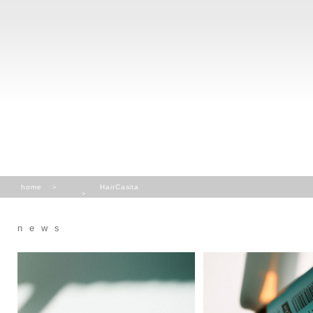
home
HairCasita
news