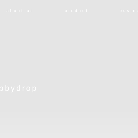
about us
product
busin
opbydrop