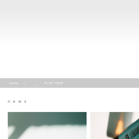
home
FLAP HAIR
news