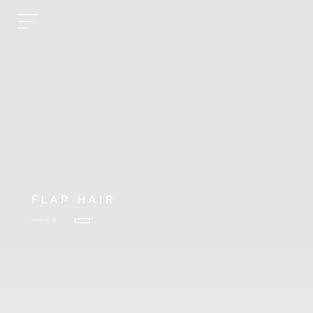
FLAP HAIR
2023.10.26