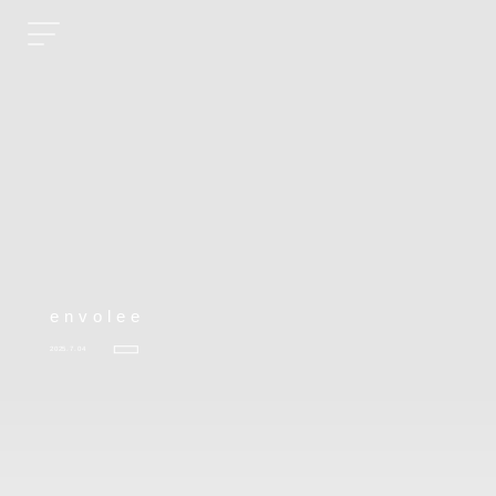
envolee
2025.7.04