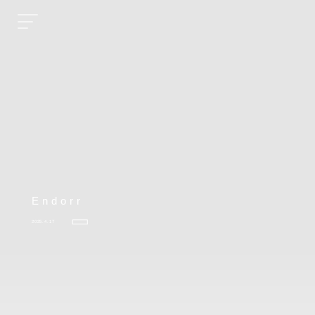
Endorr
2025.4.17