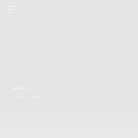
ease.
2025.4.01