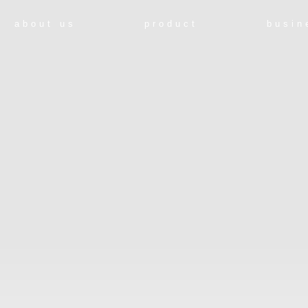
about us
product
busin