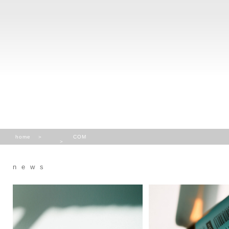
home
COM
news