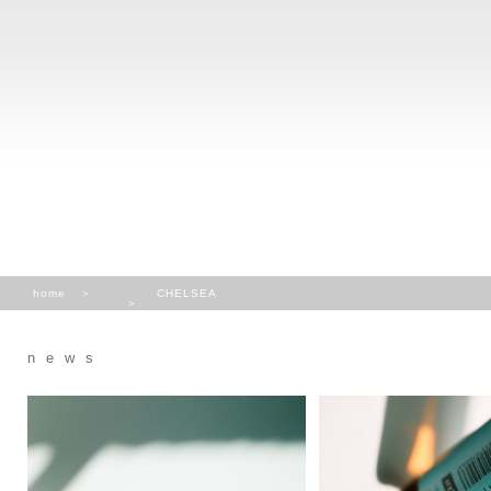
home
CHELSEA
news