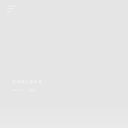
CHELSEA
2024.1.12