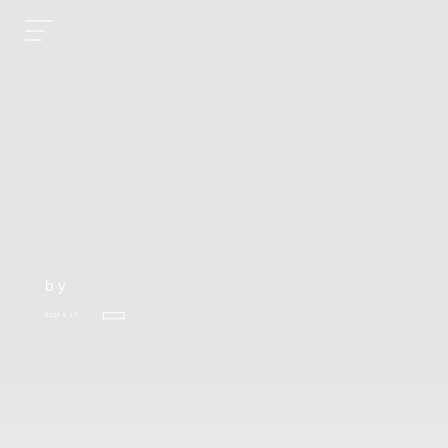
by
2024.8.17