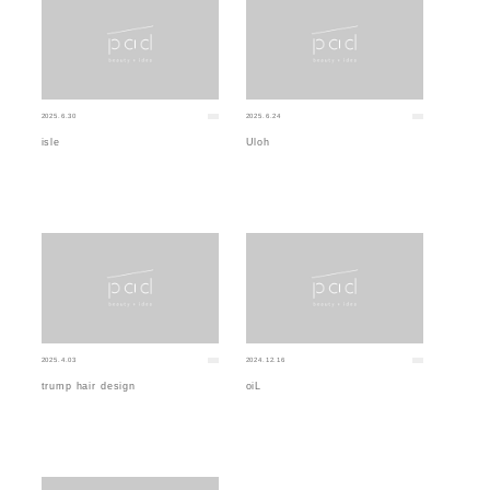
2025.6.30
2025.6.24
isle
Uloh
2025.4.03
2024.12.16
trump hair design
oiL