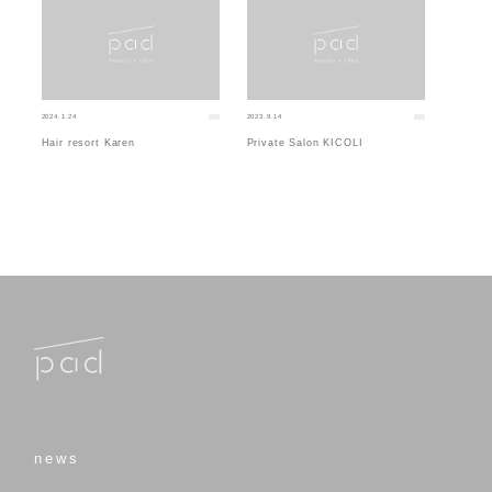
2024.1.24
2023.9.14
Hair resort Karen
Private Salon KICOLI
news