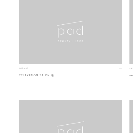
2025.4.15
202
RELAXATION SALON 睡
ne