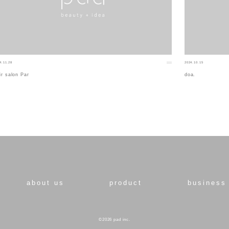
4.11.28
2024.10.15
ir salon Par
doa.
about us
product
business
©2026 pad inc.