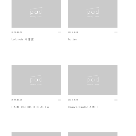
2025.12.02
2025.9.03
Lolonois 中津店
butter
2024.10.25
2024.9.24
HAUL PRODUCTS AREA
Praivatesalon AMILI