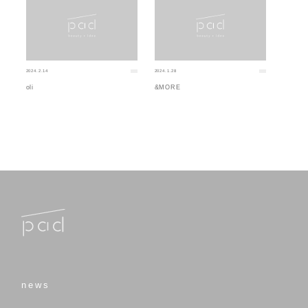
2024.2.14
2024.1.28
oli
&MORE
news