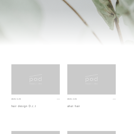
2026.5.29
2026.4.05
hair design D.c.t
ahat hair