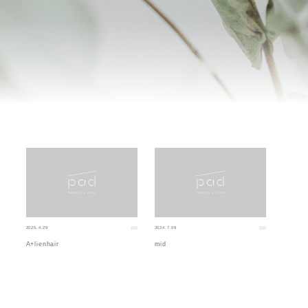
2025.4.29
2024.7.09
A+lienhair
mid